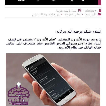


منذ 11 سنه تقريبا
yshalsager

الرئيسية
تعلم الأندرويد
دورة الأندرويد للمبتدئين
>
>
السلام عليكم ورحمة الله وبركاته:
نتابع معا دورة
الأندرويد
للمبتدئين "
تعلم الأندرويد
"، ونستمر فى كشف
أسرار
نظام
الأندرويد
،وفى الدرس الخامس عشر سنتعرف على أساليب
حماية الهاتف فى نظام الأندرويد.