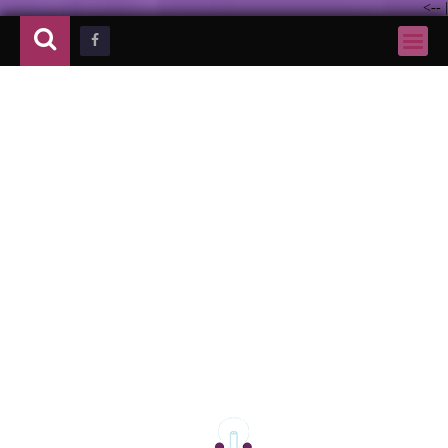
-->
|