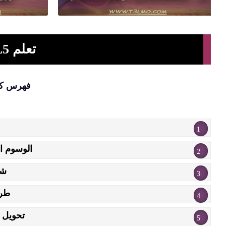
تعلم HTML5 باللغة العربية
فهرس ك
الوسوم ا
شرح cs
طريق
تحويل ال