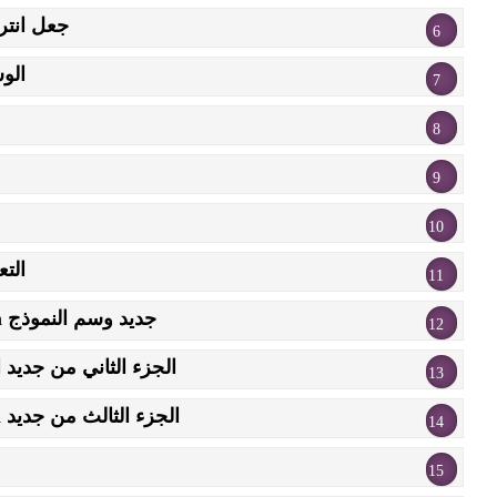
جعل انترنت
الو
الت
جديد وسم النموذج form وشرح color,range and number
الجزء الثاني من جديد الform - شرح ,search,url and tel
الجزء الثالث من جديد form وشرح date,time,month and weak