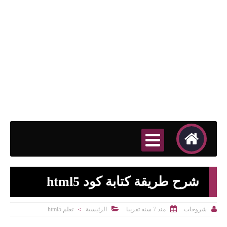
شرح طريقة كتابة كود html5



منذ 7 سنه تقريبا
الرئيسية
تعلم html5
شروحات
>