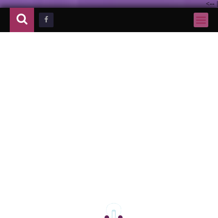
-->
|