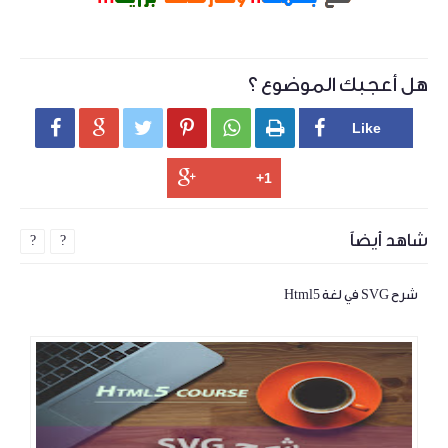
هل أعجبك الموضوع ؟






شاهد أيضاً
?
?
شرح SVG في لغة Html5