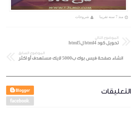
منذ 7 سنه تقريبا
شروحات
الموضوع التالي
تحويل كود html4 لhtml5
الموضوع السابق
انشاء صفحة فيس بوك ب5000 لايك مستهدف أو اكثر
التعليقات