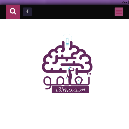
-->
|