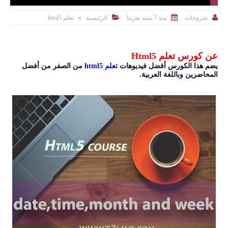



منذ 7 سنه تقريبا
الرئيسية
تعلم html5
شروحات
>
عن كورس تعلم Html5
يضم هذا الكورس أفضل فيديوهات
تعلم html5
من الصفر من أفضل
المحاضرين وباللغة العربية.