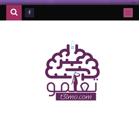
-->
|