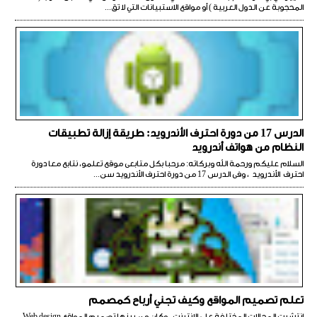
المحجوبة عن الدول العربية ) أو مواقع الاستبيانات التي لا تق...
الدرس 17 من دورة احترف الأندرويد: طريقة إزالة تطبيقات
النظام من هواتف أندرويد
السلام عليكم ورحمة الله وبركاته: مرحبا بكل متابعى موقع تعلمو، نتابع معا دورة
احترف الأندرويد ، وفى الدرس 17 من دورة احترف الأندرويد سن...
تعلم تصميم المواقع وكيف تجني أرباح كمصمم
انتشرت المجالات المختلفة علي الانترنت ، وكان من بينها تصميم المواقع Web design ،