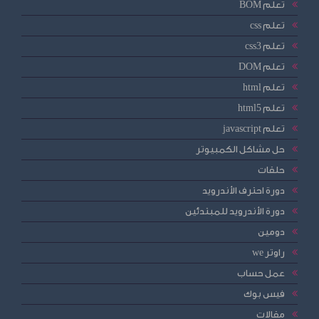
تعلم BOM
تعلم css
تعلم css3
تعلم DOM
تعلم html
تعلم html5
تعلم javascript
حل مشاكل الكمبيوتر
حلقات
دورة احترف الأندرويد
دورة الأندرويد للمبتدئين
دومين
راوتر we
عمل حساب
فيس بوك
مقالات