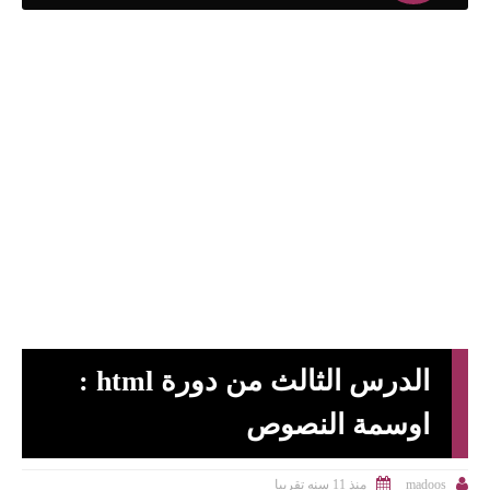
الدرس الثالث من دورة html :
اوسمة النصوص


منذ 11 سنه تقريبا
madoos