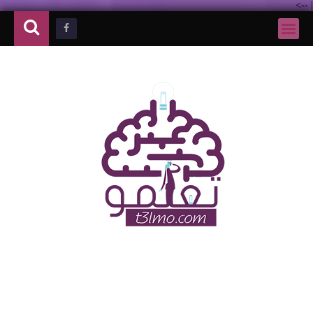
-->
|