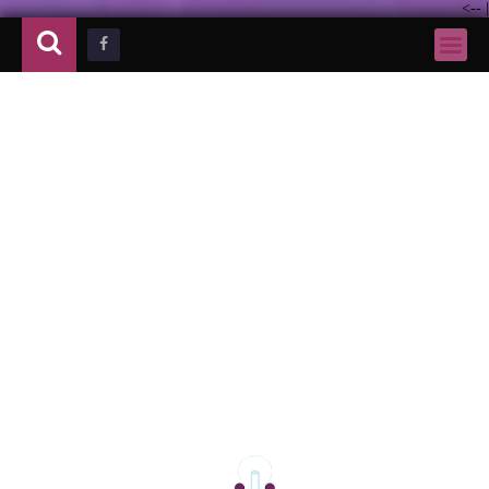
-->
|