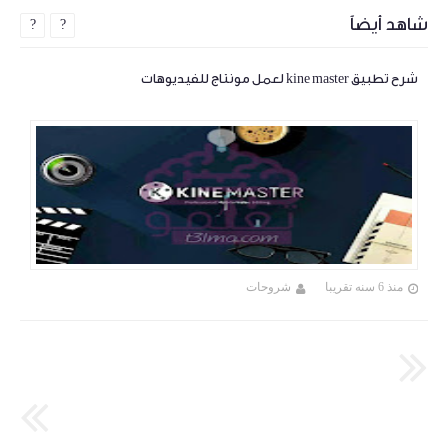
شاهد أيضاً
?
?
شرح تطبيق kine master لعمل مونتاج للفيديوهات
منذ 6 سنه تقريبا
شروحات