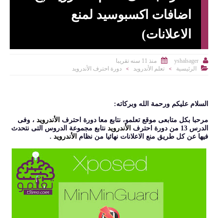
اضافات اكسبوسيد لمنع
الاعلانات)


منذ 11 سنه تقريبا
yshalsager

الرئيسية
تعلم الأندرويد
دورة احترف الأندرويد
>
>
السلام عليكم ورحمة الله وبركاته:
مرحبا بكل متابعى موقع تعلمو، نتابع معا دورة احترف
الأندرويد
، وفى
الدرس 13 من دورة احترف
الأندرويد
نتابع مجموعة الدروس التى نتحدث
فيها عن كل طريق منع الاعلانات نهائيا من نظام
الأندرويد
.