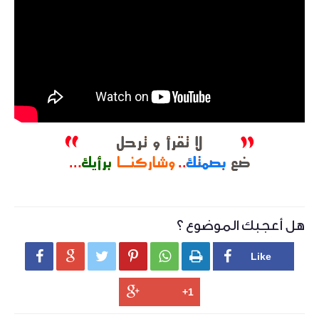
هل أعجبك الموضوع ؟





