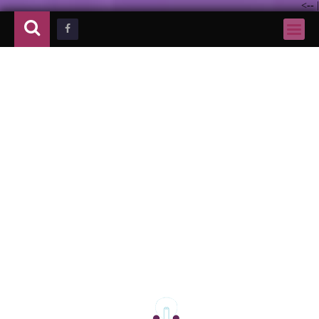
-->
|