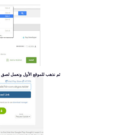
ثم نذهب للموقع الأول ونعمل لصق للرابط ونضغط علي link