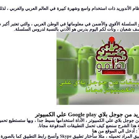
الأندوريد ) ، أصبح نظام الأندوريد ذات استخدام واسع وشهرة كبيرة في العالم العربي والغربي ، ل
السلسلة الأقوي والأضمن في معلوماتها في الوطن العربي ، والتي تعتبر أكبر
يوسف شعبان ، ونأت لكم اليوم بدرس هو الأدني بالنسبة لدروس السلسلة.
 Google play علي الكمبيوتر
 evozi لتحميل تطبيقات الأندوريد من جوجل بلاي علي الكمبيوتر ، الأداة استخدامها بسيط جدا ، وبها ستستط
 هذا الشرح سنضع كيف تحمل التطبيقات المدفوعة مجانا.
ً : أدخل الي الموقع
من هنا
ميله ، مثلا سأختار تطبيق Skype وأنسخ رابط التطبيق كما بالصورة