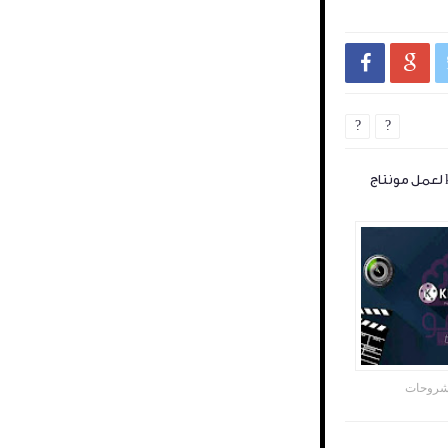


?
?
شرح تطبيق kine master لعمل مونتاج
روحات