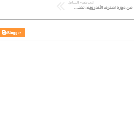
الموضوع السابق
الدرس 14 من دورة احترف الأندرويد: تخلص من كل الاعلانات المزعجة:(ج4: ملفات الHost)