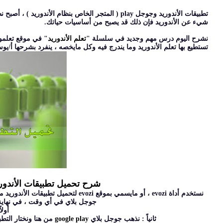
تطبيقات الأندوريد وجوجل play ( المتجر الخاص بنظام 
شيء عن الأندوريد فإن ذلك قد يصبح من أساسيات حياتك.
نشرح اليوم درس مهم وجديد في سلسلة "
تعلم الأندوريد
" في موقع تعلمو 
تستطيع بها تعلم الأندوريد وما يندرج فيه وكل مايخصه ، ينفرد بشرحها أ/
شرح تحميل تطبيقات الأندوريد من جوجل بلاي
نستخدم أداة evozi ، أو مايسمي بموقع
جوجل بلاي في أي وقت ، في نهاية
أولا
ثانياً : نذهب جوجل بلاي
google play
من هنا ونختار التطبيق المراد تح