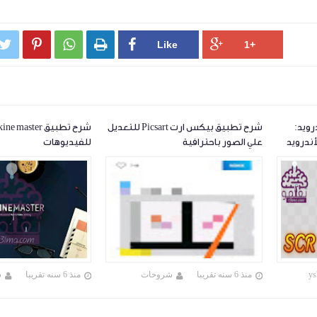




ندرويد:
شرح تطبيق بيكس ارت Picsart للتعديل
ندرويد
علي الصور باحترافية
للفيديوهات
ys
منذ 6 سنه تقريبا
شروحات
منذ 6 سنه تقريبا
ش