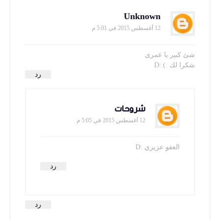
Unknown
12 أغسطس 2015 في 5:01 م
شئ كبير يا عمرى
شكرا لك :) :D
رد
شروحات
12 أغسطس 2015 في 5:05 م
العفو عزيزي :D
رد
رد