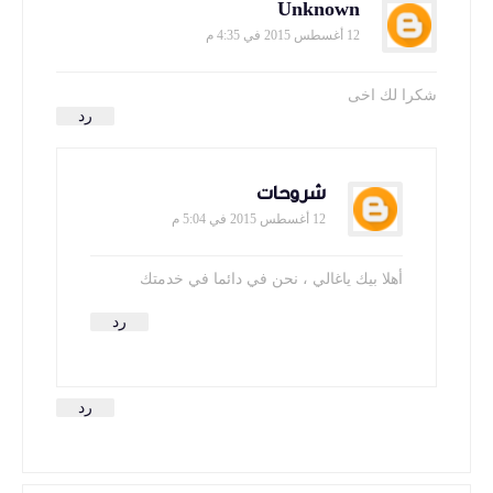
Unknown
12 أغسطس 2015 في 4:35 م
شكرا لك اخى
رد
شروحات
12 أغسطس 2015 في 5:04 م
أهلا بيك ياغالي ، نحن في دائما في خدمتك
رد
رد