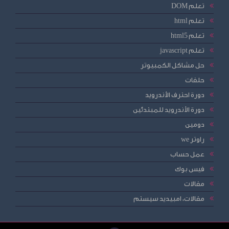
تعلم DOM
تعلم html
تعلم html5
تعلم javascript
حل مشاكل الكمبيوتر
حلقات
دورة احترف الأندرويد
دورة الأندرويد للمبتدئين
دومين
راوتر we
عمل حساب
فيس بوك
مقالات
مقالات، امبيديد سيستم