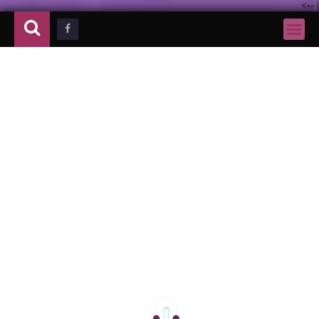
-->
|