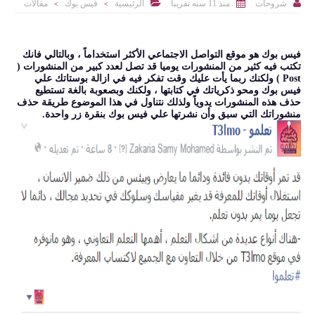



منذ 11 سنه تقريبا
الرئيسية
فيس بوك
مقالات
شروحات
>
>
فيس بوك هو موقع التواصل الاجتماعي الأكثر استخداماً ، وبالتالي فانك
تكتب فيه كثير من المنشورات يوميا قد تصل لعدد كبير من المنشورات (
Post ) ولكنك ربما يأت عليك وقت تفكر فيه في ازالة بوستاتك علي
فيس بوك ومحو ذكرياتك في كتابتها ، ولكنك وبصعوبة بالغة تستطيع
حذف هذه المنشورات يدوياً ولذلك نتناول في هذا الموضوع طريقة حذف
منشوراتك التي سبق وأن نشرتها علي فيس بوك بنقرة زر واحدة.