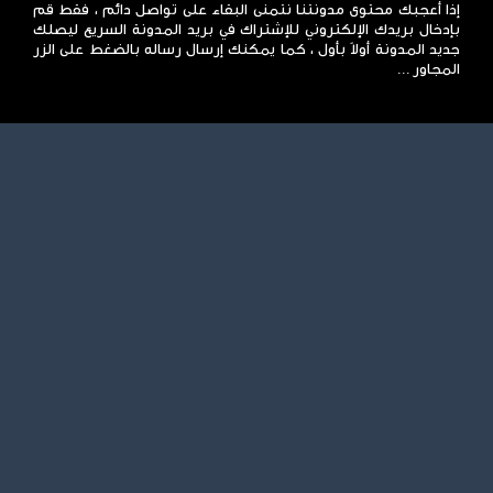
إذا أعجبك محتوى مدونتنا نتمنى البقاء على تواصل دائم ، فقط قم
بإدخال بريدك الإلكتروني للإشتراك في بريد المدونة السريع ليصلك
جديد المدونة أولاً بأول ، كما يمكنك إرسال رساله بالضغط على الزر
المجاور ...