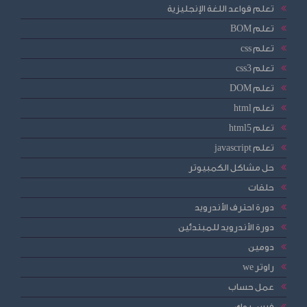
تعلم قواعد اللغة الإنجليزية
تعلم BOM
تعلم css
تعلم css3
تعلم DOM
تعلم html
تعلم html5
تعلم javascript
حل مشاكل الكمبيوتر
حلقات
دورة احترف الأندرويد
دورة الأندرويد للمبتدئين
دومين
راوتر we
عمل حساب
فيس بوك