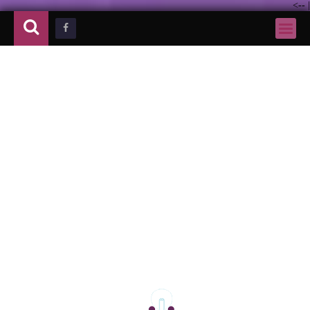
-->
|