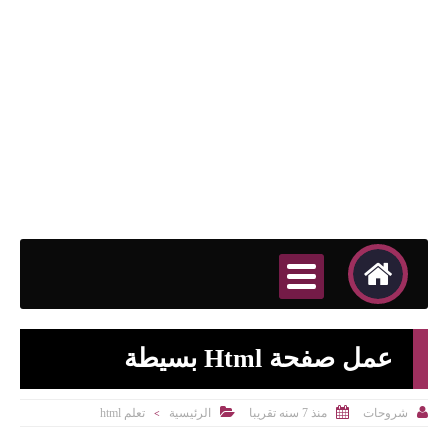
عمل صفحة Html بسيطة



منذ 7 سنه تقريبا
الرئيسية
تعلم html
شروحات
>