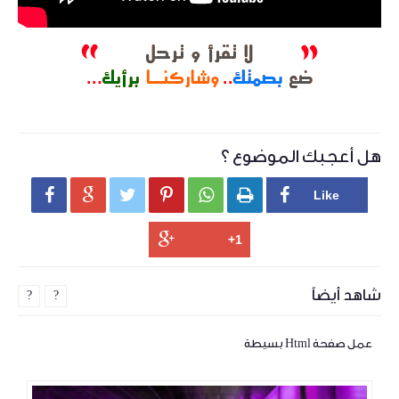
هل أعجبك الموضوع ؟






شاهد أيضاً
?
?
عمل صفحة Html بسيطة