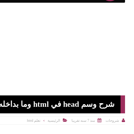
شرح وسم head في html وما بداخله



منذ 7 سنه تقريبا
الرئيسية
تعلم html
شروحات
>