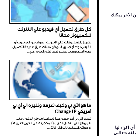
 الآخر يمكنك
كل طرق تحميل أي فيديو علي الانترنت
للكمبيوتر مجانا
تحميل الفيديوهات علي الانترنت ، سواء من اليوتيوب أو
الفيس بوك أو جميع المواقع ، هناك طرق عديدة لتحميل
هذه الفيديوهات سنعرضها لكم اليوم ، حي...
ما هو الأي بي وكيف تعرفه وتغيره الي أي بي
أمريكي Change IP
تغيير الاي بي أمر مهم جدا لاستخدامه في الدخول مثلا
للمواقع التي لا تقبل العرب ( المحجوبة عن الدول العربية )
سي في لغة Html ويتم تحميله في المتصفح قبل ان يتم تحميل ما بداخل وسم body ، لذلك أي اكواد لها
أو مواقع الاستبيانات التي لا تق...
علاقة باسم الموقع ووصفه والتي لها علاقة بتهيئة الموقع لمحركات البحث مثل جوجل وبنج وياهو ، توضع هذه الأكواد داخل وسم ال head ، كذلك أستدعائات لغة css التي