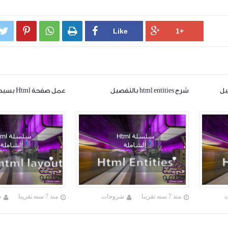




شرح html entities بالتفصيل
عمل صفحة Html بسيطة
منذ 7 سنه تقريبا
شروحات
منذ 7 سنه تقريبا
ش