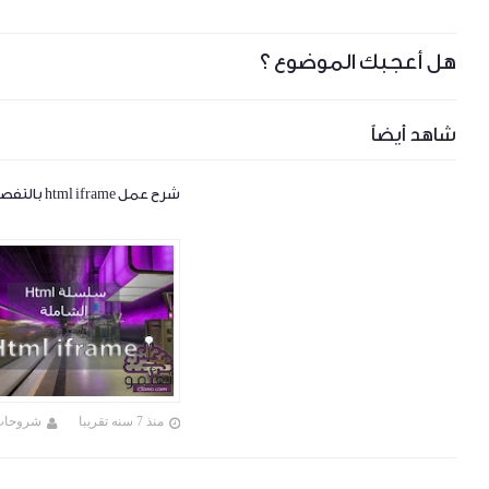
هل أعجبك الموضوع ؟
شاهد أيضاً
شرح عمل html iframe بالتفصيل
منذ 7 سنه تقريبا
شروحات