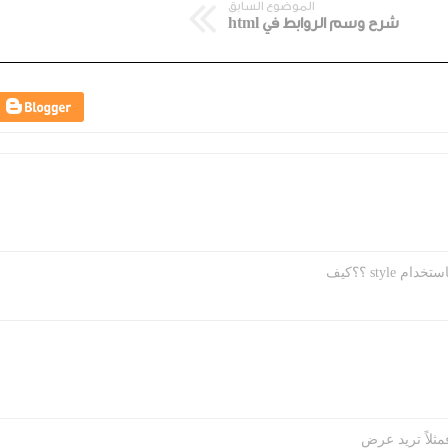
الموضوع السابق
شرح وسم الروابط في html
sty ؟؟كيف