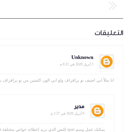
التعليقات
Unknown
5 أبريل 2020 في 8:21 م
انا مثلاً ابي اضيف تو براقراف ولو ابي الون كلمتين من تو براقراف باستخدام le
مدير
9 أبريل 2020 في 2:37 م
يمكنك عمل وسم span للنص الذي تريد إعطائه خواص مختلفة فمثلاً تريد عرض