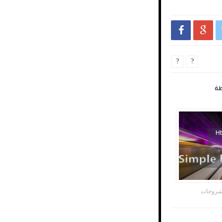


?
?
روحات