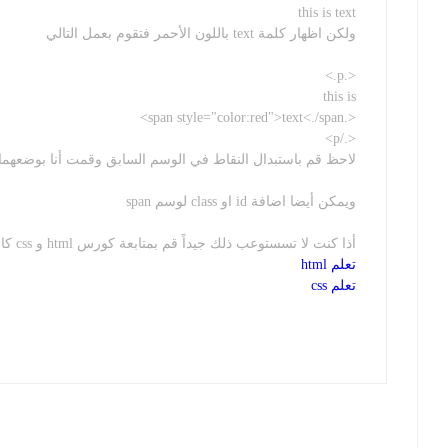
this is text
ولكن اظهار كلمة text باللون الأحمر فتقوم بعمل التالي
<.p.>
this is
<.span style="color:red">text<./span>
<./p>
لاحظ قم باستبدال النقاط في الوسم السابق وقمت أنا بوضعهما ل
ويمكن أيضا اضافة id او class لوسم span
أذا كنت لا تسستوعب ذلك جيداً قم بمتابعة كورس html و css كاملين وستفهم
تعلم html
تعلم css