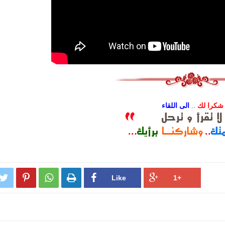
شكرا لك
..
الى اللقاء



