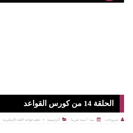
الحلقة 14 من كورس القواعد



منذ 7 سنه تقريبا
الرئيسية
تعلم قواعد اللغة الإنجليزية
شروحات
>