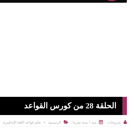
الحلقة 28 من كورس القواعد



منذ 7 سنه تقريبا
الرئيسية
تعلم قواعد اللغة الإنجليزية
شروحات
>