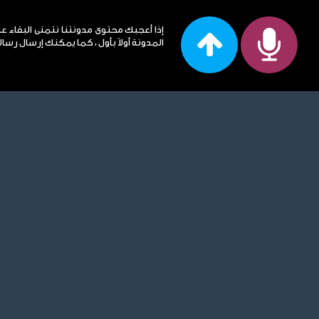
إذا أعجبك محتوى مدونتنا نتمنى البقاء ع
المدونة أولاً بأول ، كما يمكنك إرسال رساله