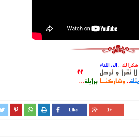
شكرا لك
..
الى اللقاء



