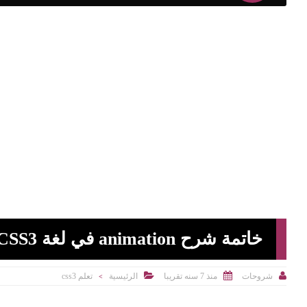
خاتمة شرح animation في لغة CSS3



منذ 7 سنه تقريبا
الرئيسية
تعلم css3
شروحات
>