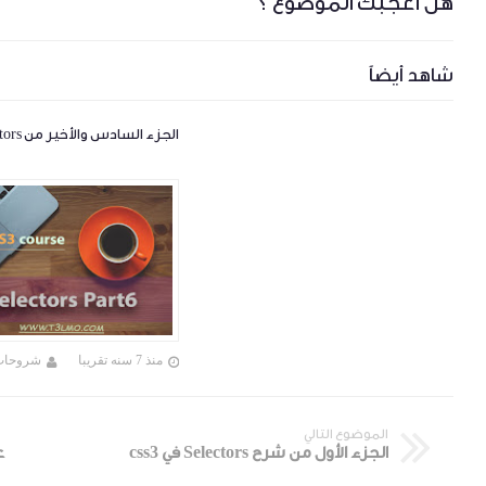
هل أعجبك الموضوع ؟
شاهد أيضاً
الجزء السادس والأخير من selectors
منذ 7 سنه تقريبا
شروحات
الموضوع التالي
الجزء الأول من شرح Selectors في css3
عمل 