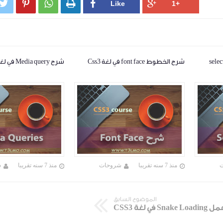




شرح الخطوط font face في لغة Css3
شرح Media query في لغة css3
منذ 7 سنه تقريبا
شروحات
منذ 7 سنه تقريبا
ش
الموضوع السابق
Snake Loading في لغة CSS3