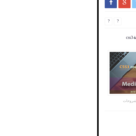


?
?
روحات