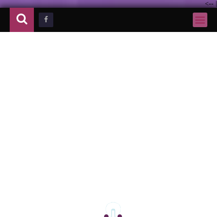
-->
|