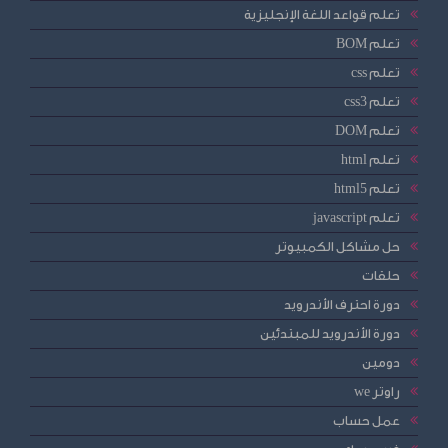
تعلم قواعد اللغة الإنجليزية
تعلم BOM
تعلم css
تعلم css3
تعلم DOM
تعلم html
تعلم html5
تعلم javascript
حل مشاكل الكمبيوتر
حلقات
دورة احترف الأندرويد
دورة الأندرويد للمبتدئين
دومين
راوتر we
عمل حساب