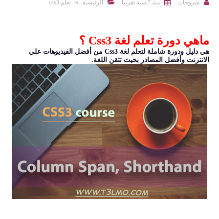



منذ 7 سنه تقريبا
الرئيسية
تعلم css3
شروحات
>
ماهي دورة تعلم لغة Css3 ؟
هي دليل ودورة شاملة لتعلم لغة Css3 من أفضل الفيديوهات علي
الانترنت وأفضل المصادر بحيث تتقن اللغة.