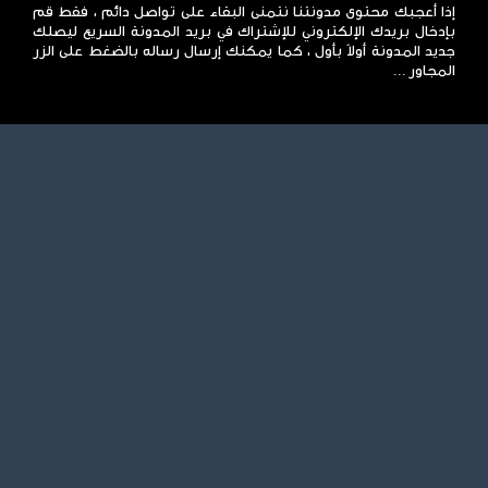
إذا أعجبك محتوى مدونتنا نتمنى البقاء على تواصل دائم ، فقط قم
بإدخال بريدك الإلكتروني للإشتراك في بريد المدونة السريع ليصلك
جديد المدونة أولاً بأول ، كما يمكنك إرسال رساله بالضغط على الزر
المجاور ...