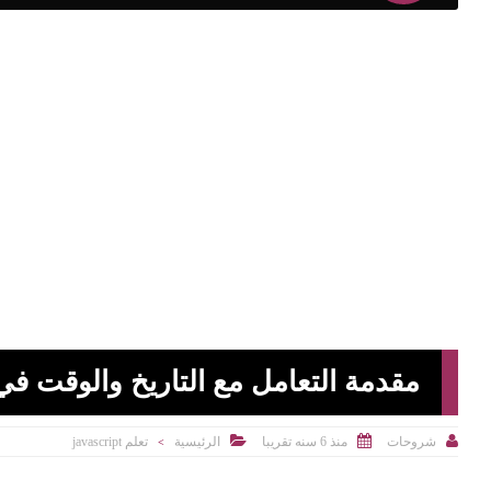
مقدمة التعامل مع التاريخ والوقت ف



منذ 6 سنه تقريبا
الرئيسية
تعلم javascript
شروحات
>