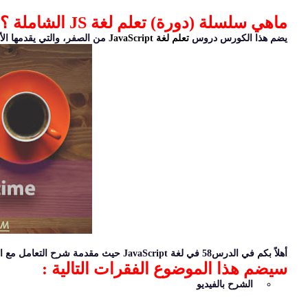
ماهي سلسلة (دورة) تعلم لغة JS الشاملة ؟
يضم هذا الكورس دروس
تعلم لغة JavaScript
من الصفر، والتي يقدمها الأس
أهلاً بكم في الدرس58 في لغة JavaScript حيث مقدمة شرح التعامل مع التاريخ والوقت date and time في الجافاسكربت
سيضم هذا الموضوع الفقرات التالية :
الشرح بالفيديو