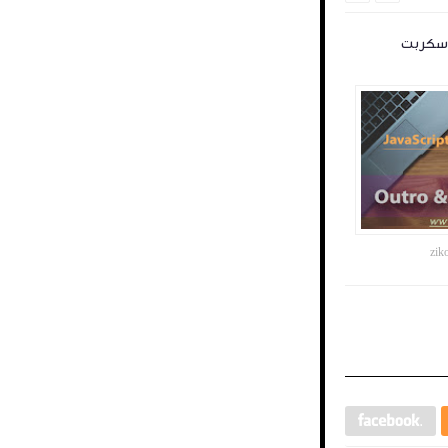
اسكربت
zik