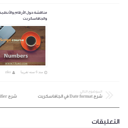
مناقشة حول الأرقام والأنظمة 
والجافاسكربت
منذ 6 سنه تقريبا
ziko
الموضوع التالي
شرح Date format في الجافاسكربت
التعليقات