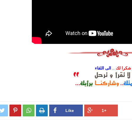
شكرا لك
..
الى اللقاء



