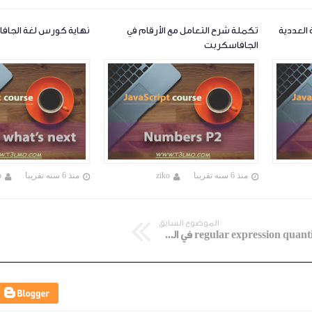
العددية
تكملة شرح التعامل مع الأرقام في
نهاية كورس لغة الجاف
الجافاسكربت
منذ 6 سنه تقريبا
ziko
منذ 6 سنه تقريبا
o
الموضوع السابق
شرح regular expression quantifier في الجافاسكربت