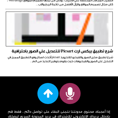
انتشرت المجالات المختلفة علي الانترنت ، وكان من بينها تصميم المواقع Web design ،
كان مجال تصميم المواقع ولازال الأفضل من ناحية الربح والاب...
شرح تطبيق بيكس ارت Picsart للتعديل علي الصور باحترافية
شرح تطبيق محرر الصور والفيديو للاندرويد picsart أحدث اصدار وهو التطبيق المميز في
التعديل على الصور والفيديوهات حيث يقوم بتوفير العديد من الم...
إذا أعجبك محتوى مدونتنا نتمنى البقاء على تواصل دائم ، فقط قم
بإدخال بريدك الإلكتروني للإشتراك في بريد المدونة السريع ليصلك