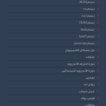
تعلم BOM
تعلم css
تعلم css3
تعلم DOM
تعلم html
تعلم html5
تعلم javascript
حل مشاكل الكمبيوتر
حلقات
دورة احترف الأندرويد
دورة الأندرويد للمبتدئين
دومين
راوتر we
عمل حساب
فيس بوك
مقالات