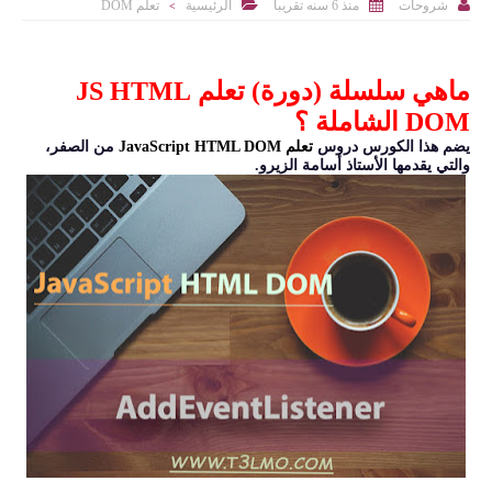



منذ 6 سنه تقريبا
الرئيسية
تعلم DOM
شروحات
>
ماهي سلسلة (دورة) تعلم JS HTML
DOM الشاملة ؟
يضم هذا الكورس دروس
تعلم JavaScript HTML DOM
من الصفر،
والتي يقدمها الأستاذ أسامة الزيرو.