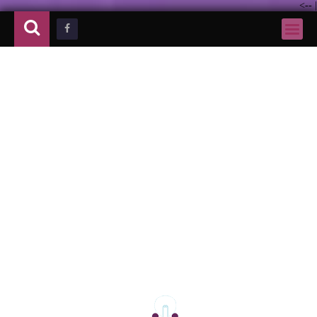
-->
|