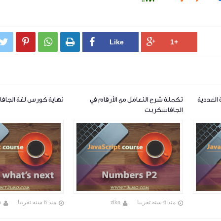




العددية
تكملة شرح التعامل مع الأرقام في
نهاية كورس لغة الجاف
الجافاسكربت
منذ 6 سنه تقريبا
ziko
منذ 6 سنه تقريبا
o