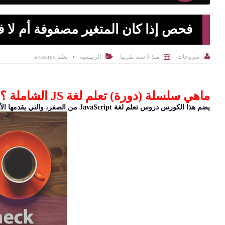
فحص إذا كان المتغير مصفوفة أم لا 



منذ 6 سنه تقريبا
الرئيسية
تعلم javascript
شروحات
>
ماهي سلسلة (دورة) تعلم لغة JS الشاملة ؟
يضم هذا الكورس دروس
تعلم لغة JavaScript
من الصفر، والتي يقدمها الأس