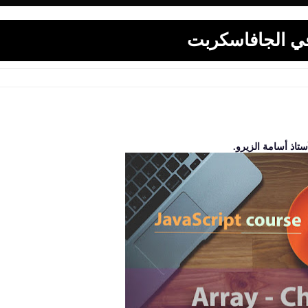
في الجافاسكربت
تاذ أسامة الزيرو.