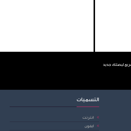
سريع ليصلك جديد
التسميات
انترنت
ايفون