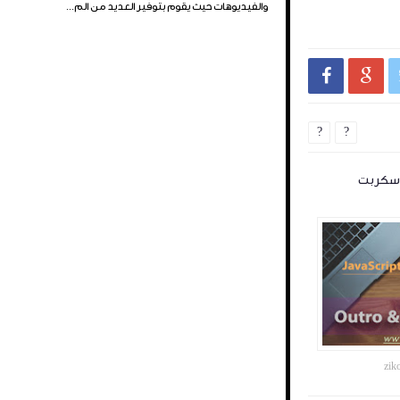
والفيديوهات حيث يقوم بتوفير العديد من الم...


?
?
اسكربت
zik