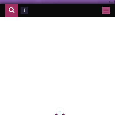
-->
|