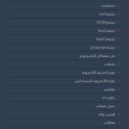
تعلم css
تعلم css3
تعلم DOM
تعلم html
تعلم html5
تعلم javascript
حل مشاكل الكمبيوتر
حلقات
دورة احترف الأندرويد
دورة الأندرويد للمبتدئين
دومين
راوتر we
عمل حساب
فيس بوك
مقالات