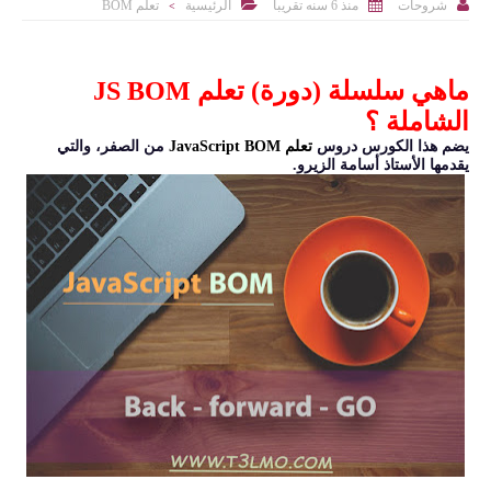



منذ 6 سنه تقريبا
الرئيسية
تعلم BOM
شروحات
>
ماهي سلسلة (دورة) تعلم JS BOM
الشاملة ؟
يضم هذا الكورس دروس
تعلم JavaScript BOM
من الصفر، والتي
يقدمها الأستاذ أسامة الزيرو.