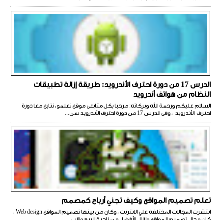
الدرس 17 من دورة احترف الأندرويد: طريقة إزالة تطبيقات
النظام من هواتف أندرويد
السلام عليكم ورحمة الله وبركاته: مرحبا بكل متابعى موقع تعلمو، نتابع معا دورة
احترف الأندرويد ، وفى الدرس 17 من دورة احترف الأندرويد سن...
تعلم تصميم المواقع وكيف تجني أرباح كمصمم
انتشرت المجالات المختلفة علي الانترنت ، وكان من بينها تصميم المواقع Web design ،
كان مجال تصميم المواقع ولازال الأفضل من ناحية الربح والاب...