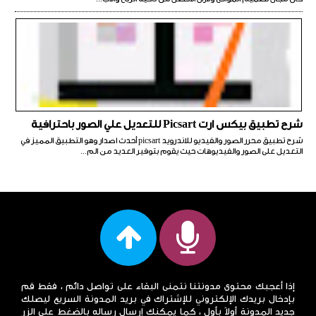
شرح تطبيق بيكس ارت Picsart للتعديل علي الصور باحترافية
شرح تطبيق محرر الصور والفيديو للاندرويد picsart أحدث اصدار وهو التطبيق المميز في
التعديل على الصور والفيديوهات حيث يقوم بتوفير العديد من الم...
إذا أعجبك محتوى مدونتنا نتمنى البقاء على تواصل دائم ، فقط قم
بإدخال بريدك الإلكتروني للإشتراك في بريد المدونة السريع ليصلك
جديد المدونة أولاً بأول ، كما يمكنك إرسال رساله بالضغط على الزر