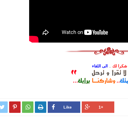
شكرا لك
..
الى اللقاء



