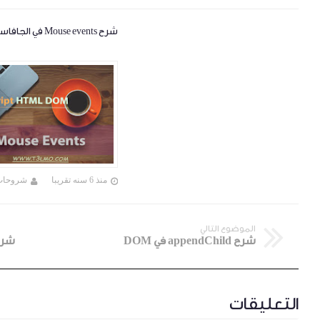
شرح Mouse events في الجافاسكربت
منذ 6 سنه تقريبا
شروحات
الموضوع التالي
شرح appendChild في DOM
شرح children و Nodes
التعليقات