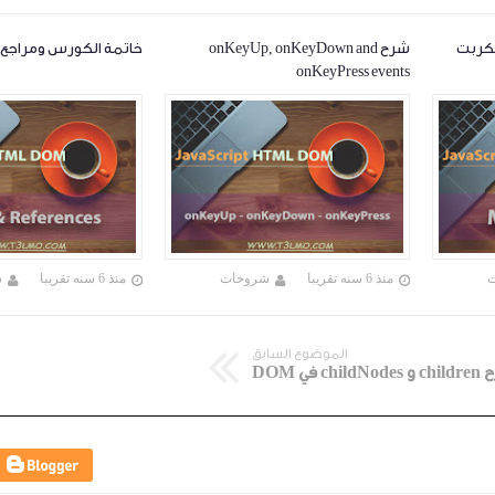
شرح onKeyUp, onKeyDown and
خاتمة الكورس ومراجع لتع
onKeyPress events
منذ 6 سنه تقريبا
شروحات
منذ 6 سنه تقريبا
ش
الموضوع السابق
child في DOM