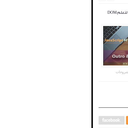
لم DOM
روحات