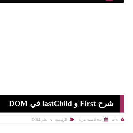
شرح First و lastChild في DOM



منذ 6 سنه تقريبا
الرئيسية
تعلم DOM
ziko
>