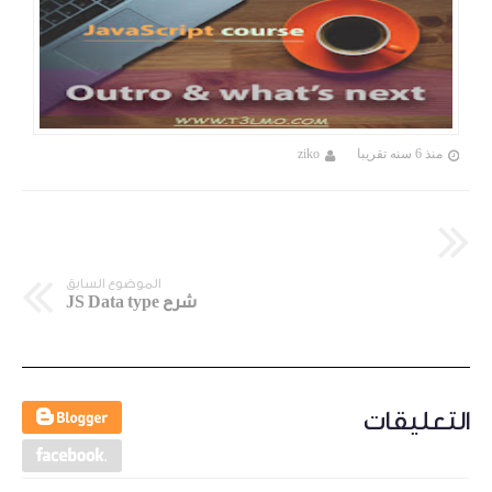
منذ 6 سنه تقريبا
ziko
الموضوع السابق
شرح JS Data type
التعليقات