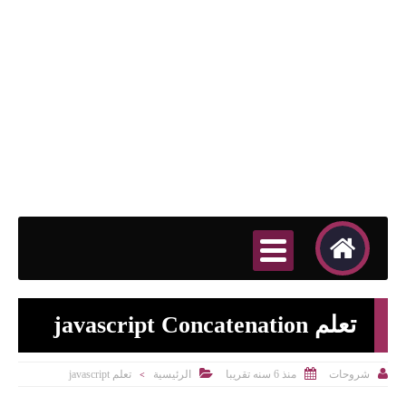
تعلم javascript Concatenation



منذ 6 سنه تقريبا
الرئيسية
تعلم javascript
شروحات
>