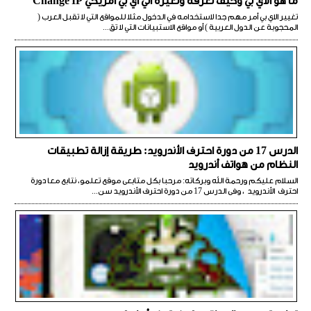
ما هو الأي بي وكيف تعرفه وتغيره الي أي بي أمريكي Change IP
تغيير الاي بي أمر مهم جدا لاستخدامه في الدخول مثلا للمواقع التي لا تقبل العرب (
المحجوبة عن الدول العربية ) أو مواقع الاستبيانات التي لا تق...
الدرس 17 من دورة احترف الأندرويد: طريقة إزالة تطبيقات
النظام من هواتف أندرويد
السلام عليكم ورحمة الله وبركاته: مرحبا بكل متابعى موقع تعلمو، نتابع معا دورة
احترف الأندرويد ، وفى الدرس 17 من دورة احترف الأندرويد سن...