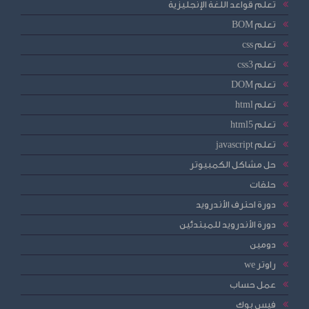
تعلم قواعد اللغة الإنجليزية
تعلم BOM
تعلم css
تعلم css3
تعلم DOM
تعلم html
تعلم html5
تعلم javascript
حل مشاكل الكمبيوتر
حلقات
دورة احترف الأندرويد
دورة الأندرويد للمبتدئين
دومين
راوتر we
عمل حساب
فيس بوك