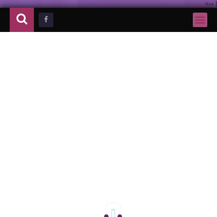
-->
|