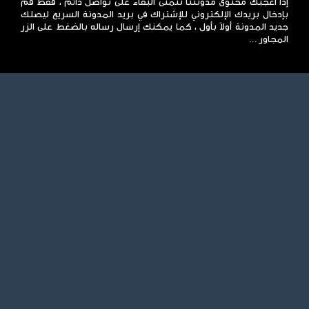
إذا أعجبك محتوى مدونتنا نتمنى البقاء على تواصل دائم ، فقط قم
بإدخال بريدك الإلكتروني للإشتراك في بريد المدونة السريع ليصلك
جديد المدونة أولاً بأول ، كما يمكنك إرسال رساله بالضغط على الزر
المجاور ...