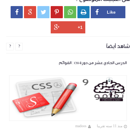






شاهد أيضاً
?
?
الدرس الحادي عشر من دورة css : القوائم
منذ 11 سنه تقريبا
madoos