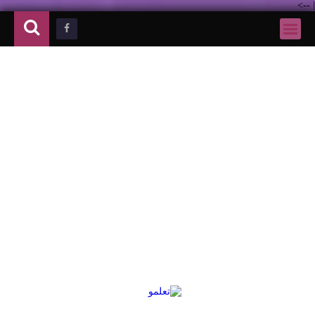
-->
|