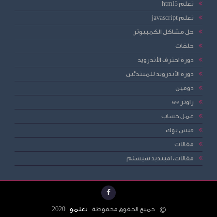
تعلم html5
تعلم javascript
حل مشاكل الكمبيوتر
حلقات
دورة احترف الأندرويد
دورة الأندرويد للمبتدئين
دومين
راوتر we
عمل حساب
فيس بوك
مقالات
مقالات، امبيديد سيستم
جميع الحقوق محفوظة
تعلمو
2020