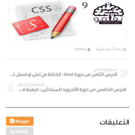
منذ 11 سنه تقريبا
madoos
الموضوع التالي
الدرس الثامن من دورة html : الكتابة في اعلى او اسفل الكتابة بخط صغير
الموضوع السابق
الدرس الخامس من دورة الأندرويد للمبتدئين: كيفية فتح تصحيح أخطاء USB
التعليقات