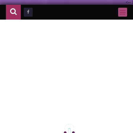
-->
|