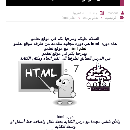


منذ 11 سنه تقريبا
madoos

الرئيسية
تعلم برمجة
تعلم html
>
>
السلام عليكم ومرحبا بكم في موقع تعلمو
هذه دورة html هي دورة مجانية مقدمة من طرفة موقع تعلمو
تعلم html
مع موقع تعلمو
ومرحبا بكم في موقع تعلمو
في الدرس السابق تطرقنا الى تغير اتجاه ومكان الكتابة
دورة html
والأن نلتقي مجددا مع درس الكتابة بخط مائل واضافة خط أسفل او
وسط الكتابة