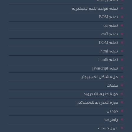
تعلم قواعد اللغة الإنجليزية
تعلم BOM
تعلم css
تعلم css3
تعلم DOM
تعلم html
تعلم html5
تعلم javascript
حل مشاكل الكمبيوتر
حلقات
دورة احترف الأندرويد
دورة الأندرويد للمبتدئين
دومين
راوتر we
عمل حساب